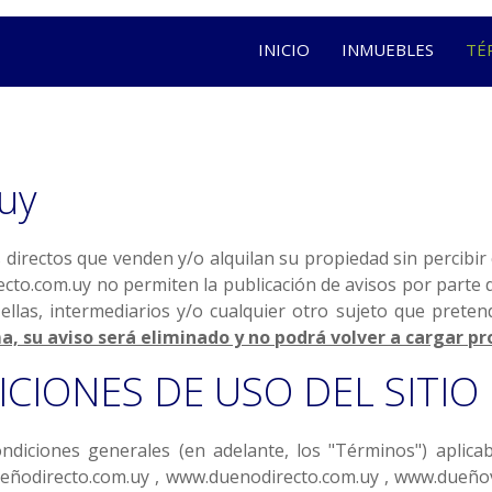
INICIO
INMUEBLES
TÉ
uy
s directos que venden y/o alquilan su propiedad sin percibir
cto.com.uy no permiten la publicación de avisos por parte d
llas, intermediarios y/o cualquier otro sujeto que prete
a, su aviso será eliminado y no podrá volver a cargar p
CIONES DE USO DEL SITIO
ndiciones generales (en adelante, los "Términos") aplicab
ueñodirecto.com.uy , www.duenodirecto.com.uy , www.dueño