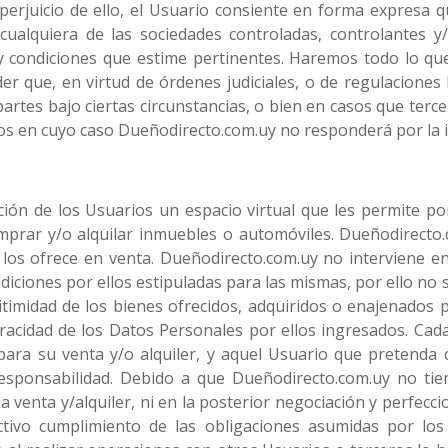
 perjuicio de ello, el Usuario consiente en forma expresa q
cualquiera de las sociedades controladas, controlantes y
y condiciones que estime pertinentes. Haremos todo lo qu
der que, en virtud de órdenes judiciales, o de regulaciones
partes bajo ciertas circunstancias, o bien en casos que terc
tos en cuyo caso Dueñodirecto.com.uy no responderá por la 
ción de los Usuarios un espacio virtual que les permite p
prar y/o alquilar inmuebles o automóviles. Dueñodirecto.c
i los ofrece en venta. Dueñodirecto.com.uy no interviene e
ndiciones por ellos estipuladas para las mismas, por ello no 
egitimidad de los bienes ofrecidos, adquiridos o enajenados 
eracidad de los Datos Personales por ellos ingresados. Cada
para su venta y/o alquiler, y aquel Usuario que pretenda 
esponsabilidad. Debido a que Dueñodirecto.com.uy no tien
a venta y/alquiler, ni en la posterior negociación y perfecc
ctivo cumplimiento de las obligaciones asumidas por los