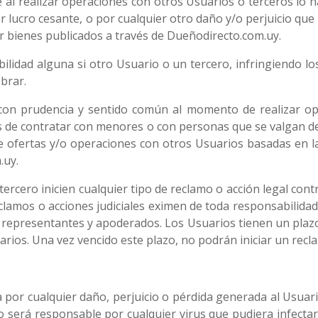
 al realizar operaciones con otros Usuarios o terceros lo 
lucro cesante, o por cualquier otro daño y/o perjuicio que h
r bienes publicados a través de Dueñodirecto.com.uy.
lidad alguna si otro Usuario o un tercero, infringiendo lo
brar.
con prudencia y sentido común al momento de realizar ope
s de contratar con menores o con personas que se valgan de
e ofertas y/o operaciones con otros Usuarios basadas en la
.uy.
ercero inicien cualquier tipo de reclamo o acción legal cont
clamos o acciones judiciales eximen de toda responsabilidad
 representantes y apoderados. Los Usuarios tienen un plazo
arios. Una vez vencido este plazo, no podrán iniciar un recl
por cualquier daño, perjuicio o pérdida generada al Usuario 
 será responsable por cualquier virus que pudiera infecta