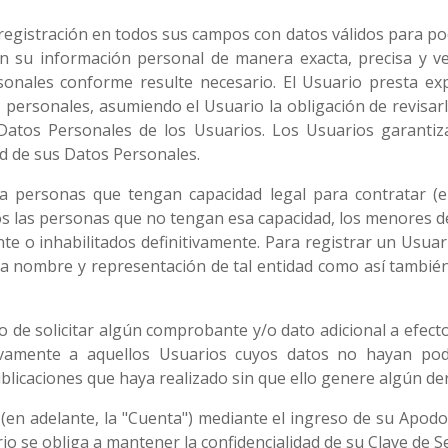
egistración en todos sus campos con datos válidos para poder
n su información personal de manera exacta, precisa y v
onales conforme resulte necesario. El Usuario presta expr
s personales, asumiendo el Usuario la obligación de revisarl
 Datos Personales de los Usuarios. Los Usuarios garantiz
dad de sus Datos Personales.
a personas que tengan capacidad legal para contratar (en
cios las personas que no tengan esa capacidad, los menores
 o inhabilitados definitivamente. Para registrar un Usua
 a nombre y representación de tal entidad como así también
 de solicitar algún comprobante y/o dato adicional a efect
vamente a aquellos Usuarios cuyos datos no hayan pod
publicaciones que haya realizado sin que ello genere algún de
(en adelante, la "Cuenta") mediante el ingreso de su Apodo
rio se obliga a mantener la confidencialidad de su Clave de S