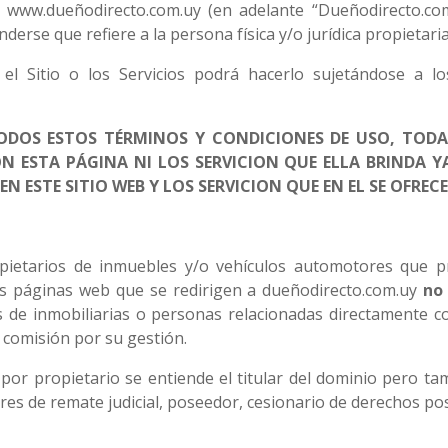
a www.dueñodirecto.com.uy (en adelante “Dueñodirecto.co
se que refiere a la persona física y/o jurídica propietaria
el Sitio o los Servicios podrá hacerlo sujetándose a 
ODOS ESTOS TÉRMINOS Y CONDICIONES DE USO, TODAS
 ESTA PÁGINA NI LOS SERVICION QUE ELLA BRINDA 
 ESTE SITIO WEB Y LOS SERVICION QUE EN EL SE OFRECE
pietarios de inmuebles y/o vehículos automotores que pr
as páginas web que se redirigen a dueñodirecto.com.uy
no
s de inmobiliarias o personas relacionadas directamente con
 comisión por su gestión.
 por propietario se entiende el titular del dominio pero t
ores de remate judicial, poseedor, cesionario de derechos pos