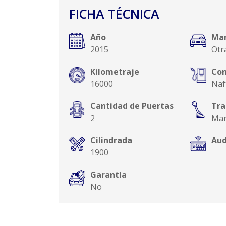
FICHA TÉCNICA
Año
Ma
2015
Otr
Kilometraje
Com
16000
Naf
Cantidad de Puertas
Tra
2
Man
Cilindrada
Aud
1900
Garantía
No