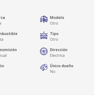
rca
Modelo
a
Otro
bustible
Tipo
ta
Otro
nsmisión
Dirección
ual
Electrica
io
Único dueño
No